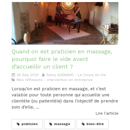
Quand on est praticien en massage,
pourquoi faire le vide avant
d’accueillir un client ?
28 Sep 2023
Fanny GUÉNARD - Le Corps en Vie
Mes réflexions - intervention en entreprise
Lorsqu’on est praticien en massage, et c’est
valable pour toute personne qui accueille une
clientèle (ou patientèle) dans l’objectif de prendre
soin d’elle, ...
Lire l'article
praticien
massage
bien-être