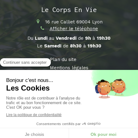
Le Corps En Vie
16 rue Calliet
69004
Lyon
Afficher le téléphone
Du
Lundi
au
Vendredi
de
9h
à
19h30
Le
Samedi
de
8h30
à
19h30
Plan du site
Mentions légales
©2018 Le Corps En Vie - Sophrologue Lyon
Prendre rendez-vous sur Terapiz
Création et référencement du site par Simplébo
Site partenaire de
Medoucine
Site référencé sur