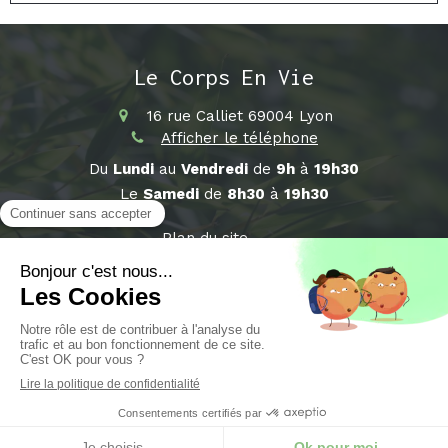
Le Corps En Vie
16 rue Calliet
69004
Lyon
Afficher le téléphone
Du
Lundi
au
Vendredi
de
9h
à
19h30
Le
Samedi
de
8h30
à
19h30
Plan du site
Mentions légales
©2018 Le Corps En Vie - Sophrologue Lyon
Prendre rendez-vous sur Terapiz
Création et référencement du site par Simplébo
Site partenaire de
Medoucine