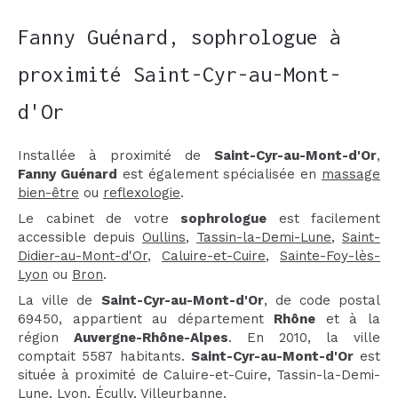
Fanny Guénard, sophrologue à
proximité Saint-Cyr-au-Mont-
d'Or
Installée à proximité de
Saint-Cyr-au-Mont-d'Or
,
Fanny Guénard
est également spécialisée en
massage
bien-être
ou
reflexologie
.
Le cabinet de votre
sophrologue
est facilement
accessible depuis
Oullins
,
Tassin-la-Demi-Lune
,
Saint-
Didier-au-Mont-d'Or
,
Caluire-et-Cuire
,
Sainte-Foy-lès-
Lyon
ou
Bron
.
La ville de
Saint-Cyr-au-Mont-d'Or
, de code postal
69450, appartient au département
Rhône
et à la
région
Auvergne-Rhône-Alpes
. En 2010, la ville
comptait 5587 habitants.
Saint-Cyr-au-Mont-d'Or
est
située à proximité de Caluire-et-Cuire, Tassin-la-Demi-
Lune, Lyon, Écully, Villeurbanne.