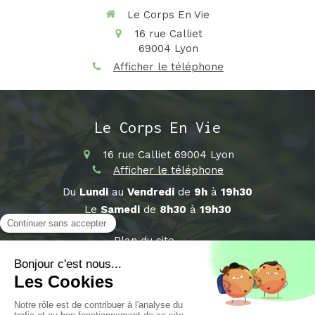
Le Corps En Vie
16 rue Calliet
69004
Lyon
Afficher le téléphone
Le Corps En Vie
16 rue Calliet
69004
Lyon
Afficher le téléphone
Du
Lundi
au
Vendredi
de
9h
à
19h30
Le
Samedi
de
8h30
à
19h30
Plan du site
Mentions légales
©2018 Le Corps En Vie - Sophrologue Lyon