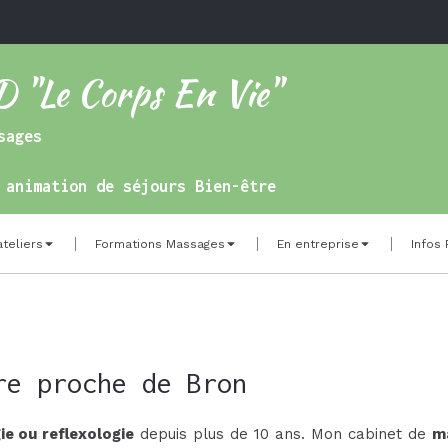
Le Corps En Vie"
sages
 animation de séjours Bien-être
ateliers
Formations Massages
En entreprise
Infos 
re proche de Bron
e ou reflexologie
depuis plus de 10 ans. Mon cabinet de
m