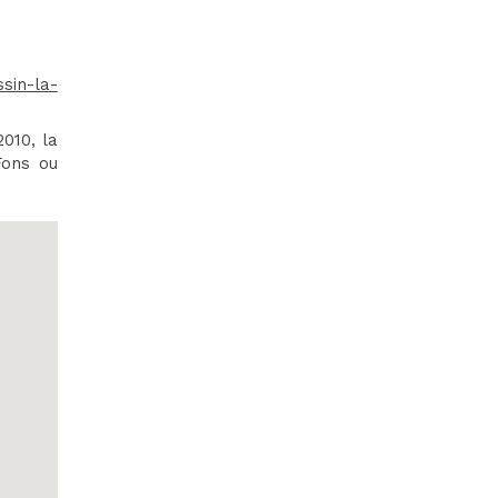
ssin-la-
2010, la
Fons ou