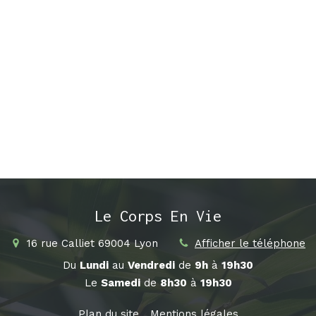
Le Corps En Vie
16 rue Calliet
69004
Lyon
Afficher le téléphone
Du
Lundi
au
Vendredi
de
9h
à
19h30
Le
Samedi
de
8h30
à
19h30
Plan du site
Mentions légales