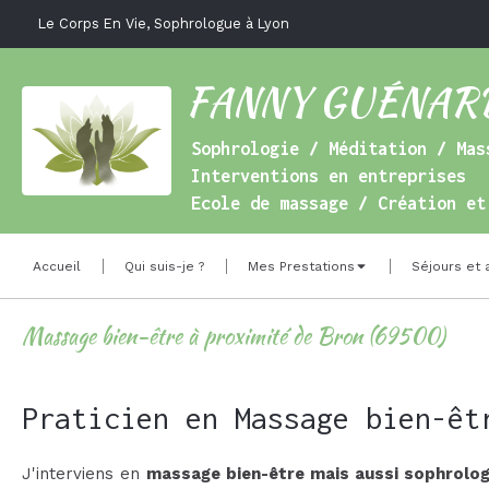
Le Corps En Vie, Sophrologue à Lyon
FANNY GUÉNARD "
Sophrologie / Méditation / Mas
Interventions en entreprises
Ecole de massage / Création et
Accueil
Qui suis-je ?
Mes Prestations
Séjours et 
Massage bien-être à proximité de Bron (69500)
Praticien en Massage bien-êt
J'interviens en
massage bien-être mais aussi sophrologi