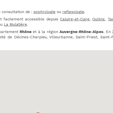
 consultation de :
sophrologie
ou
reflexologie
.
t facilement accessible depuis
Caluire-et-Cuire
,
Oullins
,
Ta
ou
La Mulatière
.
épartement
Rhône
et à la région
Auvergne-Rhône-Alpes
. En 
ité de Décines-Charpieu, Villeurbanne, Saint-Priest, Saint-